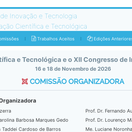
de Inovação e Tecnologia
ação Científica e Tecnológica
missões
Trabalhos Aceitos
Edições Anteriore
ífica e Tecnológica e o XII Congresso de 
16 e 18 de Novembro de 2026
COMISSÃO ORGANIZADORA
Organizadora
ezerra
Prof. Dr. Fernando A
Carolina Barbosa Marques Gedo
Prof. Dr. Lourenço M
ia Taddei Cardoso de Barros
Me. Luciane Noronh