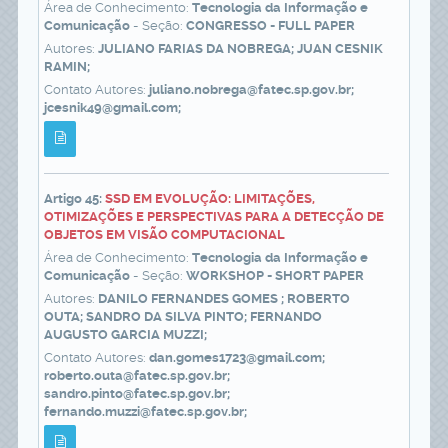
Área de Conhecimento:
Tecnologia da Informação e
Comunicação
- Seção:
CONGRESSO - FULL PAPER
Autores:
JULIANO FARIAS DA NOBREGA; JUAN CESNIK
RAMIN;
Contato Autores:
juliano.nobrega@fatec.sp.gov.br;
jcesnik49@gmail.com;
Artigo 45:
SSD EM EVOLUÇÃO: LIMITAÇÕES,
OTIMIZAÇÕES E PERSPECTIVAS PARA A DETECÇÃO DE
OBJETOS EM VISÃO COMPUTACIONAL
Área de Conhecimento:
Tecnologia da Informação e
Comunicação
- Seção:
WORKSHOP - SHORT PAPER
Autores:
DANILO FERNANDES GOMES ; ROBERTO
OUTA; SANDRO DA SILVA PINTO; FERNANDO
AUGUSTO GARCIA MUZZI;
Contato Autores:
dan.gomes1723@gmail.com;
roberto.outa@fatec.sp.gov.br;
sandro.pinto@fatec.sp.gov.br;
fernando.muzzi@fatec.sp.gov.br;