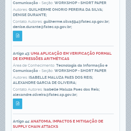
Comunicação
- Seção:
WORKSHOP - SHORT PAPER
Autores:
GUILHERME ONORIO PEREIRA DA SILVA;
DENISE DURANTE;
Contato Autores:
guilherme.silva594@fatec.sp.gov.br;
denise.durante@fatec.sp.gov.br;
Artigo 43:
UMA APLICAÇÃO EM VERIFICAÇÃO FORMAL
DE EXPRESSÕES ARITMÉTICAS
Área de Conhecimento:
Tecnologia da Informação e
Comunicação
- Seção:
WORKSHOP - SHORT PAPER
Autores:
ISABELLE MALUZA PAES DOS REIS;
ALEXANDRE GARCIA DE OLIVEIRA;
Contato Autores:
Isabelle Maluza Paes dos Reis;
alexandre.oliveira@fatec.sp.gov.br;
Artigo 44:
ANATOMIA, IMPACTOS E MITIGAÇÃO DE
SUPPLY CHAIN ATTACKS