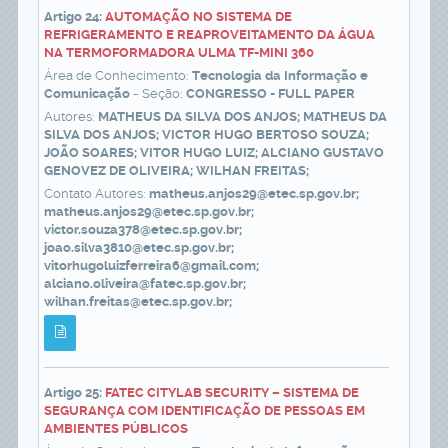
Artigo 24:
AUTOMAÇÃO NO SISTEMA DE
REFRIGERAMENTO E REAPROVEITAMENTO DA ÁGUA
NA TERMOFORMADORA ULMA TF-MINI 360
Área de Conhecimento:
Tecnologia da Informação e
Comunicação
- Seção:
CONGRESSO - FULL PAPER
Autores:
MATHEUS DA SILVA DOS ANJOS; MATHEUS DA
SILVA DOS ANJOS; VICTOR HUGO BERTOSO SOUZA;
JOÃO SOARES; VITOR HUGO LUIZ; ALCIANO GUSTAVO
GENOVEZ DE OLIVEIRA; WILHAN FREITAS;
Contato Autores:
matheus.anjos29@etec.sp.gov.br;
matheus.anjos29@etec.sp.gov.br;
victor.souza378@etec.sp.gov.br;
joao.silva3810@etec.sp.gov.br;
vitorhugoluizferreira6@gmail.com;
alciano.oliveira@fatec.sp.gov.br;
wilhan.freitas@etec.sp.gov.br;
Artigo 25:
FATEC CITYLAB SECURITY – SISTEMA DE
SEGURANÇA COM IDENTIFICAÇÃO DE PESSOAS EM
AMBIENTES PÚBLICOS