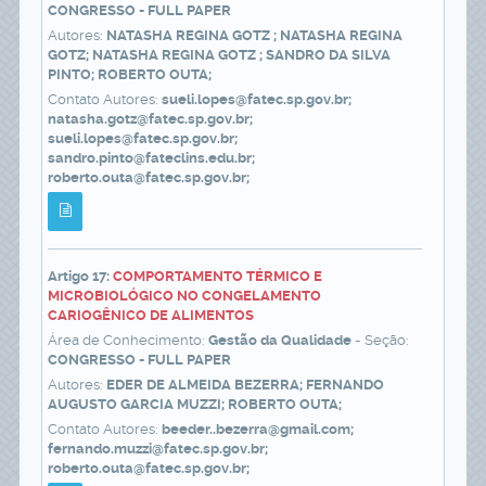
CONGRESSO - FULL PAPER
Autores:
NATASHA REGINA GOTZ ; NATASHA REGINA
GOTZ; NATASHA REGINA GOTZ ; SANDRO DA SILVA
PINTO; ROBERTO OUTA;
Contato Autores:
sueli.lopes@fatec.sp.gov.br;
natasha.gotz@fatec.sp.gov.br;
sueli.lopes@fatec.sp.gov.br;
sandro.pinto@fateclins.edu.br;
roberto.outa@fatec.sp.gov.br;
Artigo 17:
COMPORTAMENTO TÉRMICO E
MICROBIOLÓGICO NO CONGELAMENTO
CARIOGÊNICO DE ALIMENTOS
Área de Conhecimento:
Gestão da Qualidade
- Seção:
CONGRESSO - FULL PAPER
Autores:
EDER DE ALMEIDA BEZERRA; FERNANDO
AUGUSTO GARCIA MUZZI; ROBERTO OUTA;
Contato Autores:
beeder..bezerra@gmail.com;
fernando.muzzi@fatec.sp.gov.br;
roberto.outa@fatec.sp.gov.br;