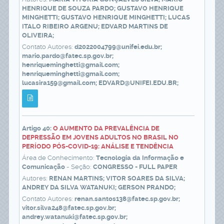
HENRIQUE DE SOUZA PARDO; GUSTAVO HENRIQUE
MINGHETTI; GUSTAVO HENRIQUE MINGHETTI; LUCAS
ITALO RIBEIRO ARGENU; EDVARD MARTINS DE
OLIVEIRA;
Contato Autores:
d2022004799@unifei.edu.br;
mario.pardo@fatec.sp.gov.br;
henriqueminghetti@gmail.com;
henriqueminghetti@gmail.com;
lucasira159@gmail.com; EDVARD@UNIFEI.EDU.BR;
Artigo 40:
O AUMENTO DA PREVALÊNCIA DE
DEPRESSÃO EM JOVENS ADULTOS NO BRASIL NO
PERÍODO PÓS-COVID-19: ANÁLISE E TENDÊNCIA
Área de Conhecimento:
Tecnologia da Informação e
Comunicação
- Seção:
CONGRESSO - FULL PAPER
Autores:
RENAN MARTINS; VITOR SOARES DA SILVA;
ANDREY DA SILVA WATANUKI; GERSON PRANDO;
Contato Autores:
renan.santos138@fatec.sp.gov.br;
vitor.silva248@fatec.sp.gov.br;
andrey.watanuki@fatec.sp.gov.br;