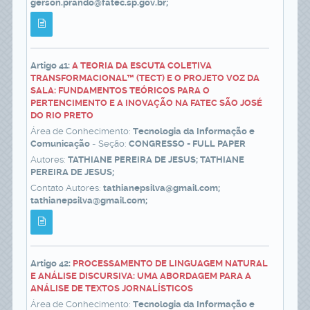
gerson.prando@fatec.sp.gov.br;
Artigo 41:
A TEORIA DA ESCUTA COLETIVA
TRANSFORMACIONAL™ (TECT) E O PROJETO VOZ DA
SALA: FUNDAMENTOS TEÓRICOS PARA O
PERTENCIMENTO E A INOVAÇÃO NA FATEC SÃO JOSÉ
DO RIO PRETO
Área de Conhecimento:
Tecnologia da Informação e
Comunicação
- Seção:
CONGRESSO - FULL PAPER
Autores:
TATHIANE PEREIRA DE JESUS; TATHIANE
PEREIRA DE JESUS;
Contato Autores:
tathianepsilva@gmail.com;
tathianepsilva@gmail.com;
Artigo 42:
PROCESSAMENTO DE LINGUAGEM NATURAL
E ANÁLISE DISCURSIVA: UMA ABORDAGEM PARA A
ANÁLISE DE TEXTOS JORNALÍSTICOS
Área de Conhecimento:
Tecnologia da Informação e