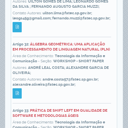
Autores:
UILTON GOMES DE LIMA; LEONARDO GOMES
DA SILVA ; FERNANDO AUGUSTO GARCIA MUZZI;
Contato Autores:
uilton.lima@fatec.sp.gov.br;
leogs45g@gmail.com; fernando.muzzi@fatec.sp.gov.br;
Artigo 32:
ÁLGEBRA GEOMÉTRICA: UMA APLICAÇÃO
EM PROCESSAMENTO DE LINGUAGEM NATURAL (PLN)
Área de Conhecimento:
Tecnologia da Informação e
Comunicação
- Seção:
WORKSHOP - SHORT PAPER
Autores:
ANDRÉ LEAL COSTA; ALEXANDRE GARCIA DE
OLIVEIRA;
Contato Autores:
andre.costa57@fatec.sp.gov.br;
alexandre.oliveira@fatec.sp.gov.br;
Artigo 33:
PRÁTICA DE SHIFT LEFT EM QUALIDADE DE
SOFTWARE E METODOLOGIAS ÁGEIS
Área de Conhecimento:
Tecnologia da Informação e
Comunicação
- Seção:
WORKSHOP - SHORT PAPER