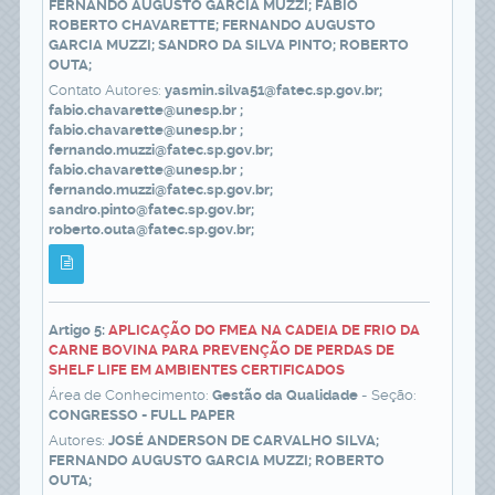
FERNANDO AUGUSTO GARCIA MUZZI; FÁBIO
ROBERTO CHAVARETTE; FERNANDO AUGUSTO
GARCIA MUZZI; SANDRO DA SILVA PINTO; ROBERTO
OUTA;
Contato Autores:
yasmin.silva51@fatec.sp.gov.br;
fabio.chavarette@unesp.br ;
fabio.chavarette@unesp.br ;
fernando.muzzi@fatec.sp.gov.br;
fabio.chavarette@unesp.br ;
fernando.muzzi@fatec.sp.gov.br;
sandro.pinto@fatec.sp.gov.br;
roberto.outa@fatec.sp.gov.br;
Artigo 5:
APLICAÇÃO DO FMEA NA CADEIA DE FRIO DA
CARNE BOVINA PARA PREVENÇÃO DE PERDAS DE
SHELF LIFE EM AMBIENTES CERTIFICADOS
Área de Conhecimento:
Gestão da Qualidade
- Seção:
CONGRESSO - FULL PAPER
Autores:
JOSÉ ANDERSON DE CARVALHO SILVA;
FERNANDO AUGUSTO GARCIA MUZZI; ROBERTO
OUTA;