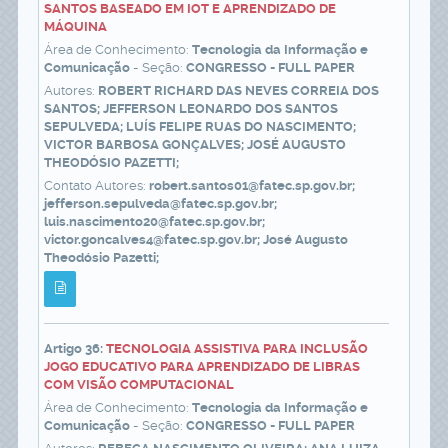
SANTOS BASEADO EM IOT E APRENDIZADO DE
MÁQUINA
Área de Conhecimento:
Tecnologia da Informação e
Comunicação
- Seção:
CONGRESSO - FULL PAPER
Autores:
ROBERT RICHARD DAS NEVES CORREIA DOS
SANTOS; JEFFERSON LEONARDO DOS SANTOS
SEPULVEDA; LUÍS FELIPE RUAS DO NASCIMENTO;
VICTOR BARBOSA GONÇALVES; JOSÉ AUGUSTO
THEODÓSIO PAZETTI;
Contato Autores:
robert.santos01@fatec.sp.gov.br;
jefferson.sepulveda@fatec.sp.gov.br;
luis.nascimento20@fatec.sp.gov.br;
victor.goncalves4@fatec.sp.gov.br; José Augusto
Theodósio Pazetti;
Artigo 36:
TECNOLOGIA ASSISTIVA PARA INCLUSÃO
JOGO EDUCATIVO PARA APRENDIZADO DE LIBRAS
COM VISÃO COMPUTACIONAL
Área de Conhecimento:
Tecnologia da Informação e
Comunicação
- Seção:
CONGRESSO - FULL PAPER