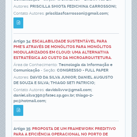
Autores:
PRISCILLA SHIOTA FEDICHINA CARROSSONI;
Contato Autores:
priscillasfcarrossoni@gmail.com;
Artigo 34:
ESCALABILIDADE SUSTENTÁVEL PARA
PME’S ATRAVÉS DE MONÓLITOS PARA MONÓLITOS
MODULARIZADOS EM CLOUD: UMA ALTERNATIVA
ESTRATÉGICA AO CUSTO DA MICROARQUITETURA.
Área de Conhecimento:
Tecnologia da Informação e
Comunicação
- Seção:
CONGRESSO - FULL PAPER
Autores:
DAVID DA SILVA JUNIOR; DANIEL AUGUSTO
DE SOUZA E SILVA; THIAGO SETI PATRICIO;
Contato Autores:
davidsilvvw@gmail.com;
daniel.silva390@fatec.sp.gov.br; thiago-2-
pc@hotmail.com;
Artigo 35:
PROPOSTA DE UM FRAMEWORK PREDITIVO
PARA A EFICIÊNCIA OPERACIONAL NO PORTO DE