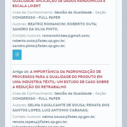
QUALIDADE: APLICAÇÃO DE DADOS RANDÔMICOS E
ESCALA LIKERT
Área de Conhecimento:
Gestão da Qualidade
- Seção:
CONGRESSO - FULL PAPER
Autores:
BEATRIZ ROMANCINI; ROBERTO OUTA;
SANDRO DA SILVA PINTO;
Contato Autores:
romancini.bea@gmail.com;
roberto.outa@fatec.sp.gov.br;
sandro.pinto@fatec.sp.gov.br;
Artigo 20:
A IMPORTÂNCIA DA PADRONIZAÇÃO DE
PROCESSOS PARA A QUALIDADE DO PRODUTO EM
UMA INDÚSTRIA TÊXTIL: UM ESTUDO DE CASO SOBRE
A REDUÇÃO DO RETRABALHO
Área de Conhecimento:
Gestão da Qualidade
- Seção:
CONGRESSO - FULL PAPER
Autores:
SELMA CAVALCANTE DE SOUSA; RENATA DOS
SANTOS LOPES; LUIZ ANTONIO CABANAS;
Contato Autores:
selma.sousa@fatec.sp.gov.br;
renata.lopes4@fatec.sp.gov.br;
luiz.cabanas@fatec.sp.gov.br;