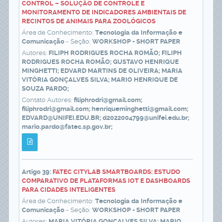
CONTROL – SOLUÇÃO DE CONTROLE E
MONITORAMENTO DE INDICADORES AMBIENTAIS DE
RECINTOS DE ANIMAIS PARA ZOOLÓGICOS
Área de Conhecimento:
Tecnologia da Informação e
Comunicação
- Seção:
WORKSHOP - SHORT PAPER
Autores:
FILIPH RODRIGUES ROCHA ROMÃO; FILIPH
RODRIGUES ROCHA ROMÃO; GUSTAVO HENRIQUE
MINGHETTI; EDVARD MARTINS DE OLIVEIRA; MARIA
VITÓRIA GONÇALVES SILVA; MARIO HENRIQUE DE
SOUZA PARDO;
Contato Autores:
filiphrodri@gmail.com;
filiphrodri@gmail.com; henriqueminghetti@gmail.com;
EDVARD@UNIFEI.EDU.BR; d2022004799@unifei.edu.br;
mario.pardo@fatec.sp.gov.br;
Artigo 39:
FATEC CITYLAB SMARTBOARDS: ESTUDO
COMPARATIVO DE PLATAFORMAS IOT E DASHBOARDS
PARA CIDADES INTELIGENTES
Área de Conhecimento:
Tecnologia da Informação e
Comunicação
- Seção:
WORKSHOP - SHORT PAPER
Autores:
MARIA VITÓRIA GONÇALVES SILVA; MARIO