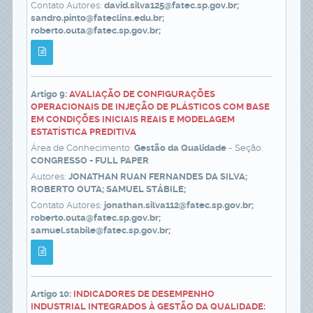
Contato Autores:
david.silva125@fatec.sp.gov.br;
sandro.pinto@fateclins.edu.br;
roberto.outa@fatec.sp.gov.br;
Artigo 9:
AVALIAÇÃO DE CONFIGURAÇÕES
OPERACIONAIS DE INJEÇÃO DE PLÁSTICOS COM BASE
EM CONDIÇÕES INICIAIS REAIS E MODELAGEM
ESTATÍSTICA PREDITIVA
Área de Conhecimento:
Gestão da Qualidade
- Seção:
CONGRESSO - FULL PAPER
Autores:
JONATHAN RUAN FERNANDES DA SILVA;
ROBERTO OUTA; SAMUEL STÁBILE;
Contato Autores:
jonathan.silva112@fatec.sp.gov.br;
roberto.outa@fatec.sp.gov.br;
samuel.stabile@fatec.sp.gov.br;
Artigo 10:
INDICADORES DE DESEMPENHO
INDUSTRIAL INTEGRADOS À GESTÃO DA QUALIDADE: