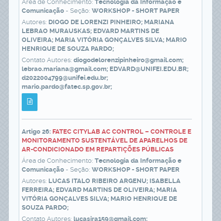
Área de Conhecimento:
Tecnologia da Informação e
Comunicação
- Seção:
WORKSHOP - SHORT PAPER
Autores:
DIOGO DE LORENZI PINHEIRO; MARIANA
LEBRAO MURAUSKAS; EDVARD MARTINS DE
OLIVEIRA; MARIA VITÓRIA GONÇALVES SILVA; MARIO
HENRIQUE DE SOUZA PARDO;
Contato Autores:
diogodelorenzipinheiro@gmail.com;
lebrao.mariana@gmail.com; EDVARD@UNIFEI.EDU.BR;
d2022004799@unifei.edu.br;
mario.pardo@fatec.sp.gov.br;
Artigo 26:
FATEC CITYLAB AC CONTROL – CONTROLE E
MONITORAMENTO SUSTENTÁVEL DE APARELHOS DE
AR-CONDICIONADO EM REPARTIÇÕES PÚBLICAS
Área de Conhecimento:
Tecnologia da Informação e
Comunicação
- Seção:
WORKSHOP - SHORT PAPER
Autores:
LUCAS ITALO RIBEIRO ARGENU; ISABELLA
FERREIRA; EDVARD MARTINS DE OLIVEIRA; MARIA
VITÓRIA GONÇALVES SILVA; MARIO HENRIQUE DE
SOUZA PARDO;
Contato Autores:
lucasira159@gmail.com;