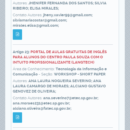
Autores:
JHENIFER FERNANDA DOS SANTOS; SILVIA
RIBEIRO; ELISA MIRALES;
Contato Autores:
jheny.xavier99@gmail.com;
silviamariacostar@gmail.com;
mirales.elisa@gmail.com;
Artigo 23:
PORTAL DE AULAS GRATUITAS DE INGLÊS
PARA ALUNOS DO CENTRO PAULA SOUZA COM O
INTUITO PROFISSIONALIZANTE (LANGTECH)
Área de Conhecimento:
Tecnologia da Informação e
Comunicação
- Seção:
WORKSHOP - SHORT PAPER
Autores:
ANA LAURA NOGUEIRA SEVERINO; ANA
LAURA CAMARGO DE MORAES; ALCIANO GUSTAVO
GENOVEZ DE OLIVEIRA;
Contato Autores:
ana.severino7@etec.sp.gov.br;
ana.moraes231@etec.sp.gov.br;
alciano.oliveira@fatec.sp.gov.br;