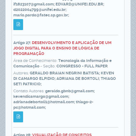
if1823107@gmail.com; EDVARD@UNIFEI.EDU.BR;
d2022004799@unifei.edu.br;
mario.pardo@fatec.sp.gov.br;
Artigo 27:
DESENVOLVIMENTO E APLICAÇÃO DE UM
JOGO DIGITAL PARA O ENSINO DE LÓGICA DE
PROGRAMAÇÃO
Área de Conhecimento:
Tecnologia da Informação e
Comunicação
- Seção:
CONGRESSO - FULL PAPER
Autores:
GERALDO BRAIAN NEGRINI BATISTA; KEVEN
DI CAMARGO ELPIDIO; ADRIANA DE BORTOLI; THIAGO
SETI PATRICIO;
Contato Autores:
geraldo.gbnb@gmail.com;
kevendicamargo@gmail.com;
adrianadebortoli1@hotmail.com; thiago-2-
pc@hotmail.com;
Artigo 28:
VISUALIZAÇÃO DE CONCEITOS