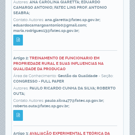
Autores:
ANA CAROLINA GIARETTA; EDUARDO
CAMARGO ANTONIO; FATEC LINS PROF. ANTONIO
SEABRA;
Contato Autores:
ana.giaretta@fatec.sp.gov.br;
eduardocamargoantonio0@gmail.com;
maria.rodrigues13@fatec.sp.gov.br;
Artigo 2:
TREINAMENTO DE FUNCIONARIO EM
PROPRIEDADE RURAL E SUAS INFLUENCIAS NA
QUALIDADE DA PRODUCAO
Área de Conhecimento:
Gestão da Qualidade
- Seção:
CONGRESSO - FULL PAPER
Autores:
PAULO RICARDO CUNHA DA SILVA; ROBERTO
OUTA;
Contato Autores:
paulo.silva477@fatec.sp.gov.br;
roberto.outa@fatec.sp.gov.br;
Artigo 3:
AVALIAÇÃO EXPERIMENTAL E TEÓRICA DA