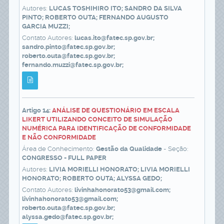
Autores:
LUCAS TOSHIHIRO ITO; SANDRO DA SILVA
PINTO; ROBERTO OUTA; FERNANDO AUGUSTO
GARCIA MUZZI;
Contato Autores:
lucas.ito@fatec.sp.gov.br;
sandro.pinto@fatec.sp.gov.br;
roberto.outa@fatec.sp.gov.br;
fernando.muzzi@fatec.sp.gov.br;
Artigo 14:
ANÁLISE DE QUESTIONÁRIO EM ESCALA
LIKERT UTILIZANDO CONCEITO DE SIMULAÇÃO
NUMÉRICA PARA IDENTIFICAÇÃO DE CONFORMIDADE
E NÃO CONFORMIDADE
Área de Conhecimento:
Gestão da Qualidade
- Seção:
CONGRESSO - FULL PAPER
Autores:
LIVIA MORIELLI HONORATO; LIVIA MORIELLI
HONORATO; ROBERTO OUTA; ALYSSA GEDO;
Contato Autores:
livinhahonorato53@gmail.com;
livinhahonorato53@gmail.com;
roberto.outa@fatec.sp.gov.br;
alyssa.gedo@fatec.sp.gov.br;