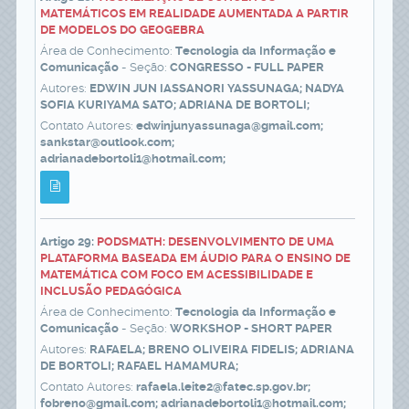
MATEMÁTICOS EM REALIDADE AUMENTADA A PARTIR
DE MODELOS DO GEOGEBRA
Área de Conhecimento:
Tecnologia da Informação e
Comunicação
- Seção:
CONGRESSO - FULL PAPER
Autores:
EDWIN JUN IASSANORI YASSUNAGA; NADYA
SOFIA KURIYAMA SATO; ADRIANA DE BORTOLI;
Contato Autores:
edwinjunyassunaga@gmail.com;
sankstar@outlook.com;
adrianadebortoli1@hotmail.com;
Artigo 29:
PODSMATH: DESENVOLVIMENTO DE UMA
PLATAFORMA BASEADA EM ÁUDIO PARA O ENSINO DE
MATEMÁTICA COM FOCO EM ACESSIBILIDADE E
INCLUSÃO PEDAGÓGICA
Área de Conhecimento:
Tecnologia da Informação e
Comunicação
- Seção:
WORKSHOP - SHORT PAPER
Autores:
RAFAELA; BRENO OLIVEIRA FIDELIS; ADRIANA
DE BORTOLI; RAFAEL HAMAMURA;
Contato Autores:
rafaela.leite2@fatec.sp.gov.br;
fobreno@gmail.com; adrianadebortoli1@hotmail.com;