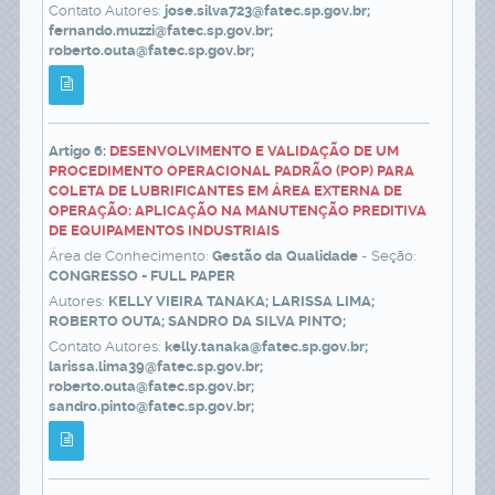
Contato Autores:
jose.silva723@fatec.sp.gov.br;
fernando.muzzi@fatec.sp.gov.br;
roberto.outa@fatec.sp.gov.br;
Artigo 6:
DESENVOLVIMENTO E VALIDAÇÃO DE UM
PROCEDIMENTO OPERACIONAL PADRÃO (POP) PARA
COLETA DE LUBRIFICANTES EM ÁREA EXTERNA DE
OPERAÇÃO: APLICAÇÃO NA MANUTENÇÃO PREDITIVA
DE EQUIPAMENTOS INDUSTRIAIS
Área de Conhecimento:
Gestão da Qualidade
- Seção:
CONGRESSO - FULL PAPER
Autores:
KELLY VIEIRA TANAKA; LARISSA LIMA;
ROBERTO OUTA; SANDRO DA SILVA PINTO;
Contato Autores:
kelly.tanaka@fatec.sp.gov.br;
larissa.lima39@fatec.sp.gov.br;
roberto.outa@fatec.sp.gov.br;
sandro.pinto@fatec.sp.gov.br;