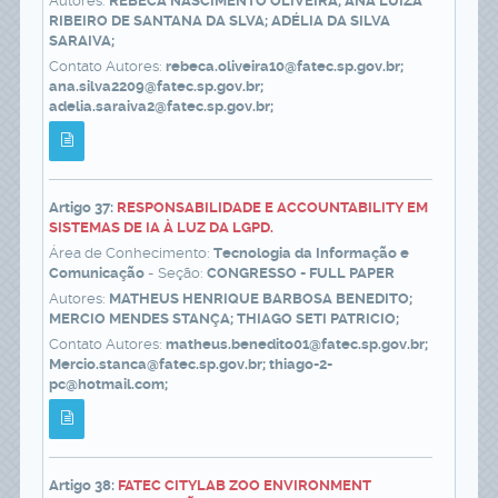
Autores:
REBECA NASCIMENTO OLIVEIRA; ANA LUIZA
RIBEIRO DE SANTANA DA SLVA; ADÉLIA DA SILVA
SARAIVA;
Contato Autores:
rebeca.oliveira10@fatec.sp.gov.br;
ana.silva2209@fatec.sp.gov.br;
adelia.saraiva2@fatec.sp.gov.br;
Artigo 37:
RESPONSABILIDADE E ACCOUNTABILITY EM
SISTEMAS DE IA À LUZ DA LGPD.
Área de Conhecimento:
Tecnologia da Informação e
Comunicação
- Seção:
CONGRESSO - FULL PAPER
Autores:
MATHEUS HENRIQUE BARBOSA BENEDITO;
MERCIO MENDES STANÇA; THIAGO SETI PATRICIO;
Contato Autores:
matheus.benedito01@fatec.sp.gov.br;
Mercio.stanca@fatec.sp.gov.br; thiago-2-
pc@hotmail.com;
Artigo 38:
FATEC CITYLAB ZOO ENVIRONMENT